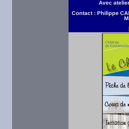
Avec atelie
Contact : Philippe C
M