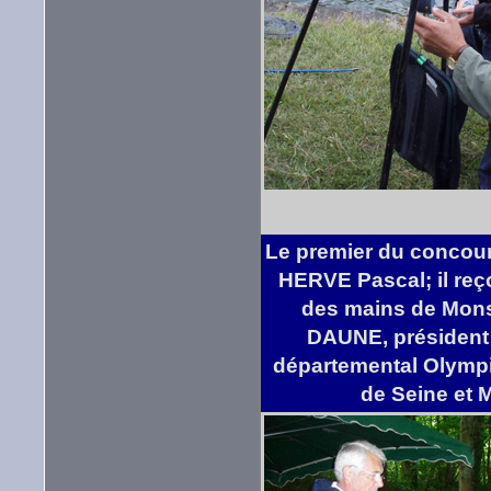
Le premier du concour
HERVE Pascal; il reç
des mains de Mons
DAUNE, président
départemental Olympi
de Seine et 