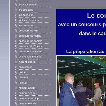
Ecocitoyenneté
les poissons
Le co
les pecheurs
tableau d'honneur
avec un concours p
les concours
concours de juin
dans le ca
concours de Hericy
concours de samois
concours du Chatelet
La préparation au 
concours societaires
evenement mouche
Album photo
nouveautes
histoire
contacts
humour
humour amour
humour 1er avril
humour coaching
humour emotion