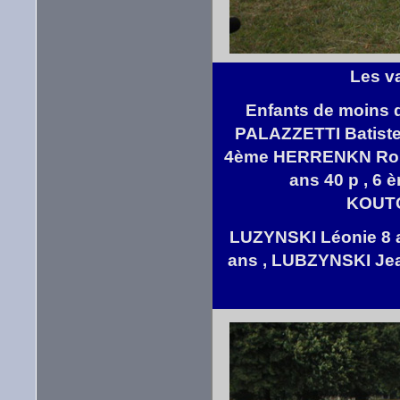
Les v
Enfants de moins d
PALAZZETTI Batiste 
4ème HERRENKN Roma
ans 40 p , 6 
KOUTC
LUZYNSKI Léonie 8 
ans , LUBZYNSKI Jea