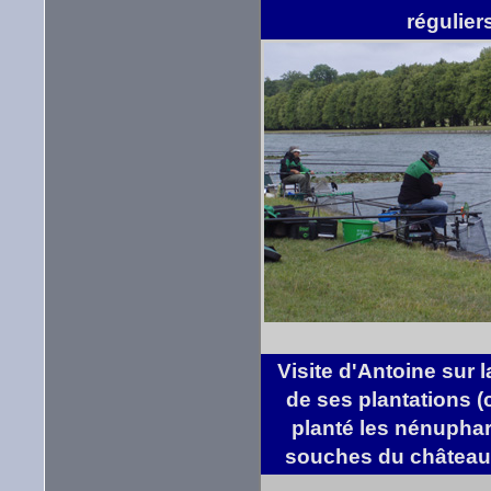
régulier
Visite d'Antoine sur l
de ses plantations (c
planté les nénuphars
souches du château