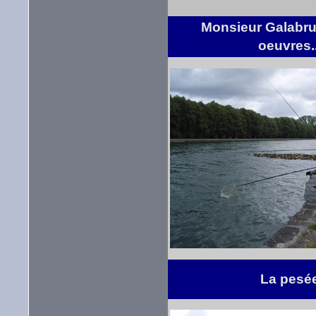
Monsieur Galabru
oeuvres..
La pesé