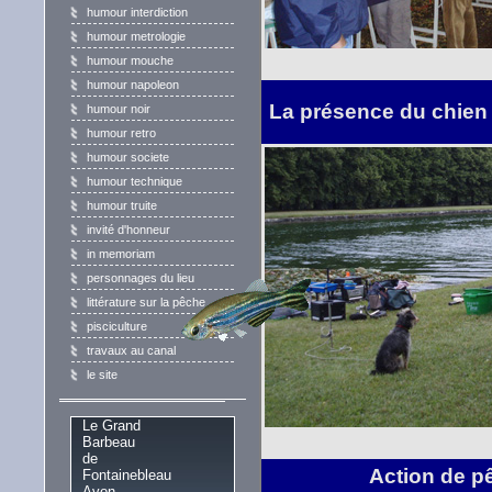
humour interdiction
humour metrologie
humour mouche
humour napoleon
La présence du chien e
humour noir
humour retro
humour societe
humour technique
humour truite
invité d'honneur
in memoriam
personnages du lieu
littérature sur la pêche
pisciculture
travaux au canal
le site
Le Grand
Barbeau
de
Action de p
Fontainebleau
Avon